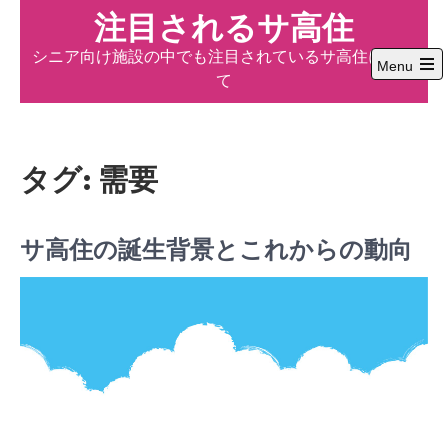
Skip
注目されるサ高住
to
シニア向け施設の中でも注目されているサ高住につい
content
Menu
て
Open
the
main
menu
タグ:
需要
サ高住の誕生背景とこれからの動向