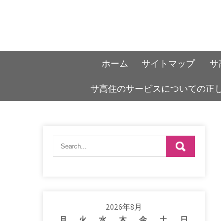
Skip
to
content
ホーム
サイトマップ
サ
サ高住のサービスについての正
2026年8月
月
火
水
木
金
土
日